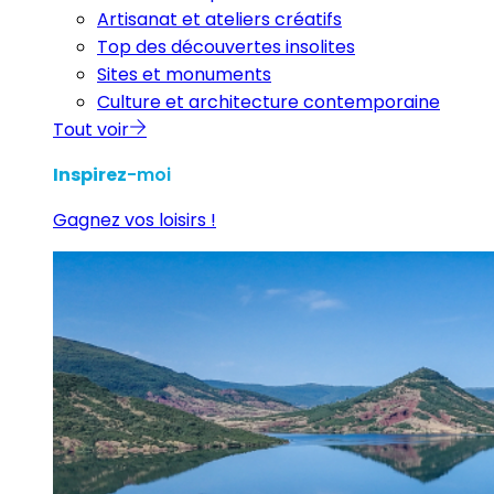
Artisanat et ateliers créatifs
Top des découvertes insolites
Sites et monuments
Culture et architecture contemporaine
Tout voir
Inspirez
-moi
Gagnez vos loisirs !