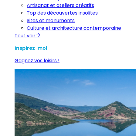
Artisanat et ateliers créatifs
Top des découvertes insolites
Sites et monuments
Culture et architecture contemporaine
Tout voir
Inspirez
-moi
Gagnez vos loisirs !