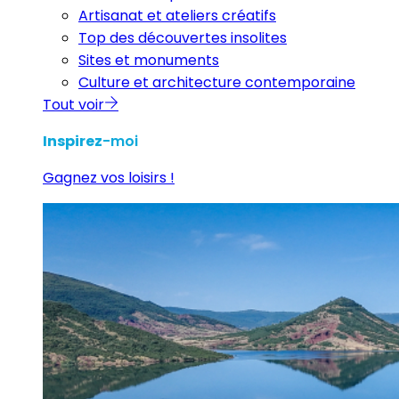
Artisanat et ateliers créatifs
Top des découvertes insolites
Sites et monuments
Culture et architecture contemporaine
Tout voir
Inspirez
-moi
Gagnez vos loisirs !