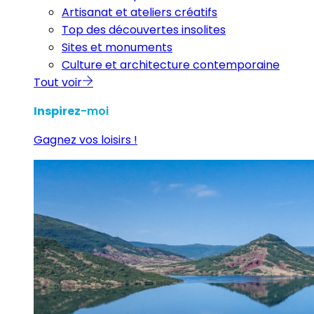
Artisanat et ateliers créatifs
Top des découvertes insolites
Sites et monuments
Culture et architecture contemporaine
Tout voir
Inspirez
-moi
Gagnez vos loisirs !