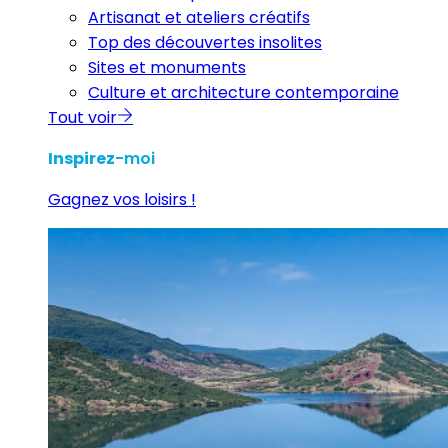
Artisanat et ateliers créatifs
Top des découvertes insolites
Sites et monuments
Culture et architecture contemporaine
Tout voir
Inspirez
-moi
Gagnez vos loisirs !