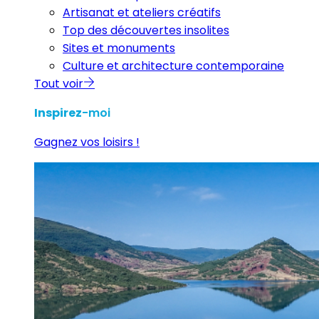
Artisanat et ateliers créatifs
Top des découvertes insolites
Sites et monuments
Culture et architecture contemporaine
Tout voir
Inspirez
-moi
Gagnez vos loisirs !