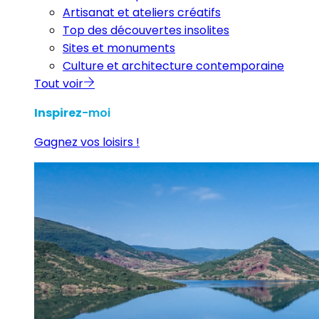
Artisanat et ateliers créatifs
Top des découvertes insolites
Sites et monuments
Culture et architecture contemporaine
Tout voir
Inspirez
-moi
Gagnez vos loisirs !