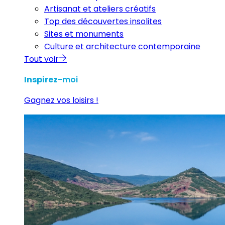
Artisanat et ateliers créatifs
Top des découvertes insolites
Sites et monuments
Culture et architecture contemporaine
Tout voir
Inspirez
-moi
Gagnez vos loisirs !