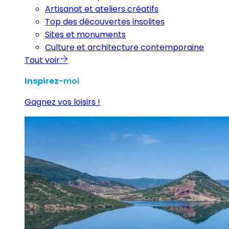
Artisanat et ateliers créatifs
Top des découvertes insolites
Sites et monuments
Culture et architecture contemporaine
Tout voir
Inspirez
-moi
Gagnez vos loisirs !