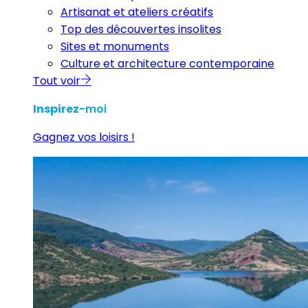
Artisanat et ateliers créatifs
Top des découvertes insolites
Sites et monuments
Culture et architecture contemporaine
Tout voir
Inspirez
-moi
Gagnez vos loisirs !