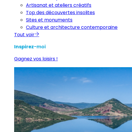
Artisanat et ateliers créatifs
Top des découvertes insolites
Sites et monuments
Culture et architecture contemporaine
Tout voir
Inspirez
-moi
Gagnez vos loisirs !