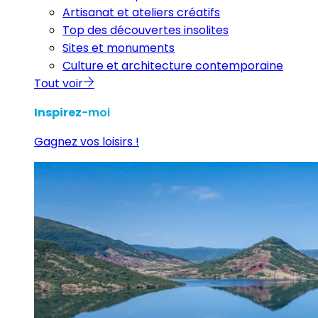
Artisanat et ateliers créatifs
Top des découvertes insolites
Sites et monuments
Culture et architecture contemporaine
Tout voir
Inspirez
-moi
Gagnez vos loisirs !