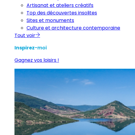
Artisanat et ateliers créatifs
Top des découvertes insolites
Sites et monuments
Culture et architecture contemporaine
Tout voir
Inspirez
-moi
Gagnez vos loisirs !