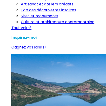
Artisanat et ateliers créatifs
Top des découvertes insolites
Sites et monuments
Culture et architecture contemporaine
Tout voir
Inspirez
-moi
Gagnez vos loisirs !