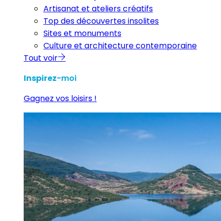
Artisanat et ateliers créatifs
Top des découvertes insolites
Sites et monuments
Culture et architecture contemporaine
Tout voir
Inspirez
-moi
Gagnez vos loisirs !