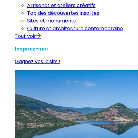
Artisanat et ateliers créatifs
Top des découvertes insolites
Sites et monuments
Culture et architecture contemporaine
Tout voir
Inspirez
-moi
Gagnez vos loisirs !