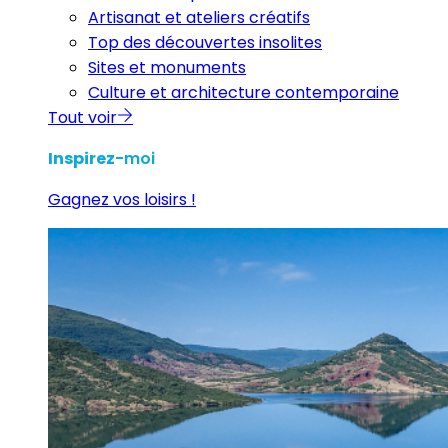
Artisanat et ateliers créatifs
Top des découvertes insolites
Sites et monuments
Culture et architecture contemporaine
Tout voir
Inspirez
-moi
Gagnez vos loisirs !