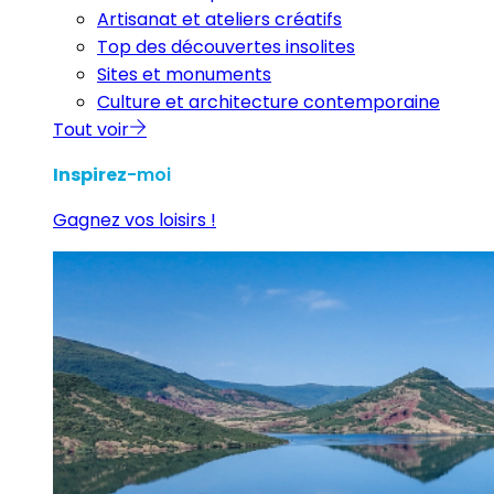
Artisanat et ateliers créatifs
Top des découvertes insolites
Sites et monuments
Culture et architecture contemporaine
Tout voir
Inspirez
-moi
Gagnez vos loisirs !