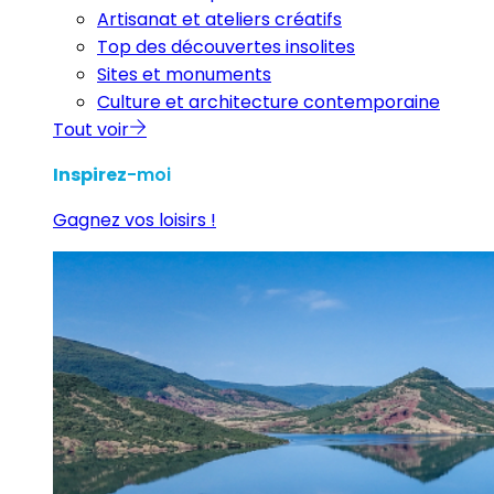
Artisanat et ateliers créatifs
Top des découvertes insolites
Sites et monuments
Culture et architecture contemporaine
Tout voir
Inspirez
-moi
Gagnez vos loisirs !