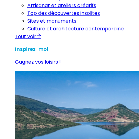
Artisanat et ateliers créatifs
Top des découvertes insolites
Sites et monuments
Culture et architecture contemporaine
Tout voir
Inspirez
-moi
Gagnez vos loisirs !