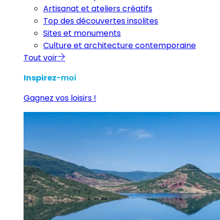
Artisanat et ateliers créatifs
Top des découvertes insolites
Sites et monuments
Culture et architecture contemporaine
Tout voir
Inspirez
-moi
Gagnez vos loisirs !