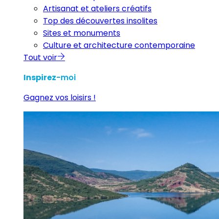
Artisanat et ateliers créatifs
Top des découvertes insolites
Sites et monuments
Culture et architecture contemporaine
Tout voir
Inspirez
-moi
Gagnez vos loisirs !