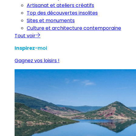
Artisanat et ateliers créatifs
Top des découvertes insolites
Sites et monuments
Culture et architecture contemporaine
Tout voir
Inspirez
-moi
Gagnez vos loisirs !