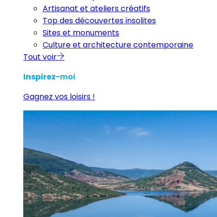
Artisanat et ateliers créatifs
Top des découvertes insolites
Sites et monuments
Culture et architecture contemporaine
Tout voir
Inspirez
-moi
Gagnez vos loisirs !