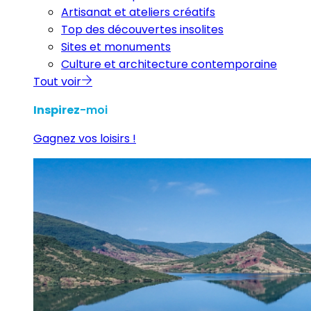
Artisanat et ateliers créatifs
Top des découvertes insolites
Sites et monuments
Culture et architecture contemporaine
Tout voir
Inspirez
-moi
Gagnez vos loisirs !