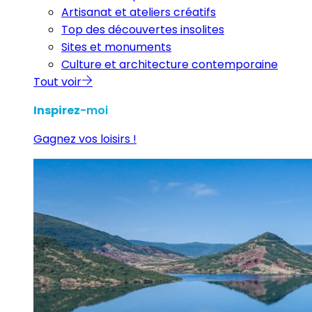
Artisanat et ateliers créatifs
Top des découvertes insolites
Sites et monuments
Culture et architecture contemporaine
Tout voir
Inspirez
-moi
Gagnez vos loisirs !