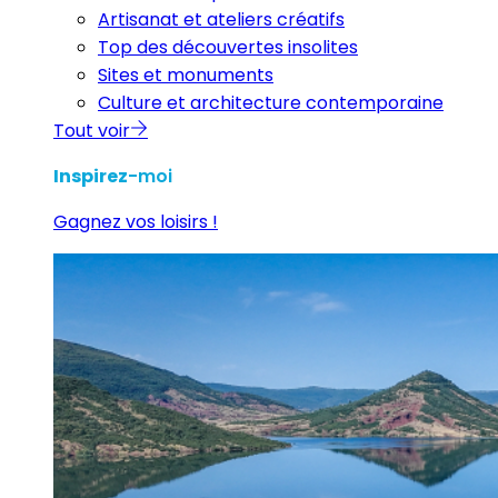
Artisanat et ateliers créatifs
Top des découvertes insolites
Sites et monuments
Culture et architecture contemporaine
Tout voir
Inspirez
-moi
Gagnez vos loisirs !