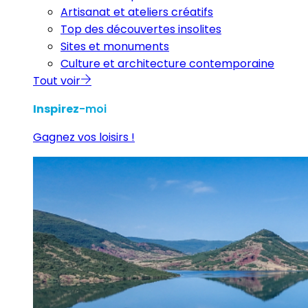
Artisanat et ateliers créatifs
Top des découvertes insolites
Sites et monuments
Culture et architecture contemporaine
Tout voir
Inspirez
-moi
Gagnez vos loisirs !