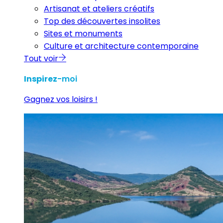
Artisanat et ateliers créatifs
Top des découvertes insolites
Sites et monuments
Culture et architecture contemporaine
Tout voir
Inspirez
-moi
Gagnez vos loisirs !