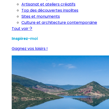
Artisanat et ateliers créatifs
Top des découvertes insolites
Sites et monuments
Culture et architecture contemporaine
Tout voir
Inspirez
-moi
Gagnez vos loisirs !