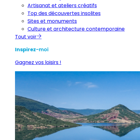
Artisanat et ateliers créatifs
Top des découvertes insolites
Sites et monuments
Culture et architecture contemporaine
Tout voir
Inspirez
-moi
Gagnez vos loisirs !