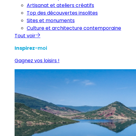
Artisanat et ateliers créatifs
Top des découvertes insolites
Sites et monuments
Culture et architecture contemporaine
Tout voir
Inspirez
-moi
Gagnez vos loisirs !