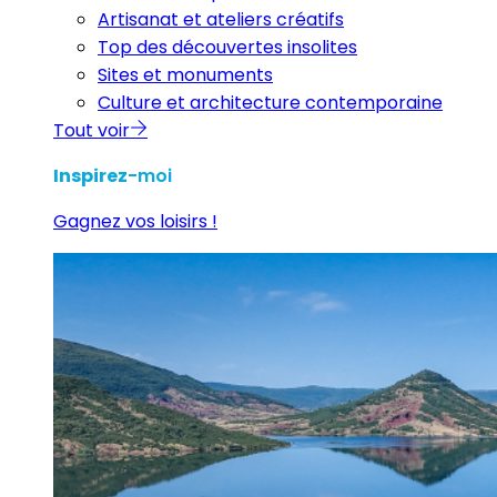
Artisanat et ateliers créatifs
Top des découvertes insolites
Sites et monuments
Culture et architecture contemporaine
Tout voir
Inspirez
-moi
Gagnez vos loisirs !