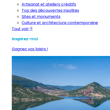
Artisanat et ateliers créatifs
Top des découvertes insolites
Sites et monuments
Culture et architecture contemporaine
Tout voir
Inspirez
-moi
Gagnez vos loisirs !