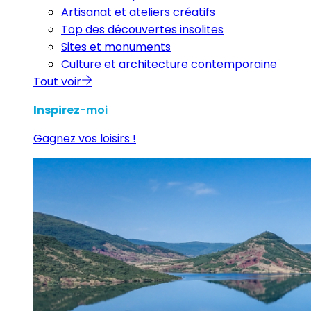
Artisanat et ateliers créatifs
Top des découvertes insolites
Sites et monuments
Culture et architecture contemporaine
Tout voir
Inspirez
-moi
Gagnez vos loisirs !