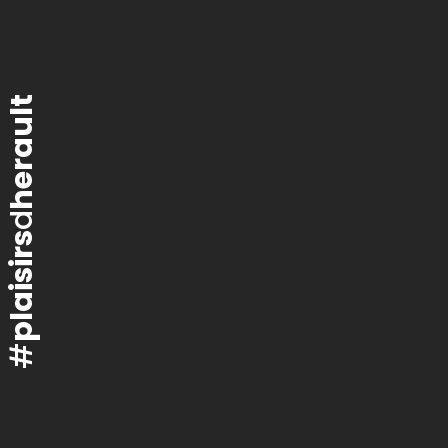
herault
d
plaisirs
#