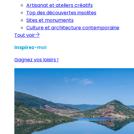
Artisanat et ateliers créatifs
Top des découvertes insolites
Sites et monuments
Culture et architecture contemporaine
Tout voir
Inspirez
-moi
Gagnez vos loisirs !