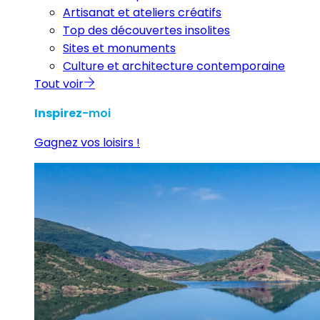
Artisanat et ateliers créatifs
Top des découvertes insolites
Sites et monuments
Culture et architecture contemporaine
Tout voir
Inspirez
-moi
Gagnez vos loisirs !