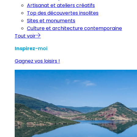
Artisanat et ateliers créatifs
Top des découvertes insolites
Sites et monuments
Culture et architecture contemporaine
Tout voir
Inspirez
-moi
Gagnez vos loisirs !