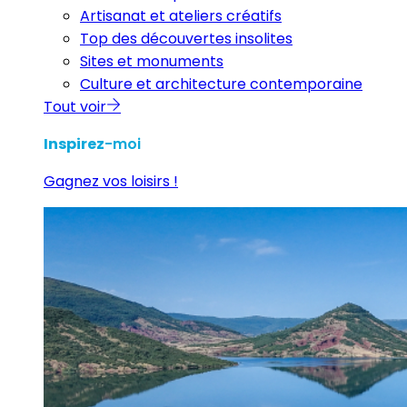
Artisanat et ateliers créatifs
Top des découvertes insolites
Sites et monuments
Culture et architecture contemporaine
Tout voir
Inspirez
-moi
Gagnez vos loisirs !