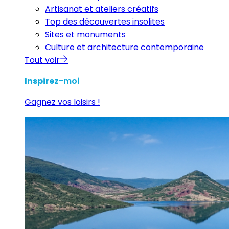
Artisanat et ateliers créatifs
Top des découvertes insolites
Sites et monuments
Culture et architecture contemporaine
Tout voir
Inspirez
-moi
Gagnez vos loisirs !