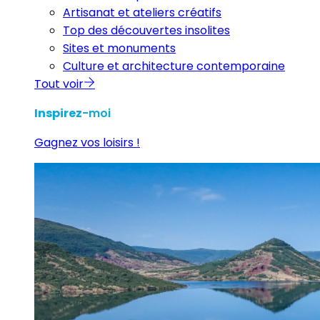
Artisanat et ateliers créatifs
Top des découvertes insolites
Sites et monuments
Culture et architecture contemporaine
Tout voir
Inspirez
-moi
Gagnez vos loisirs !