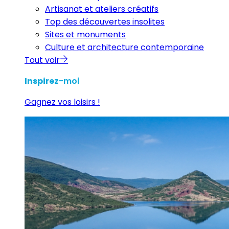
Artisanat et ateliers créatifs
Top des découvertes insolites
Sites et monuments
Culture et architecture contemporaine
Tout voir
Inspirez
-moi
Gagnez vos loisirs !