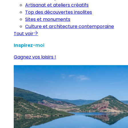
Artisanat et ateliers créatifs
Top des découvertes insolites
Sites et monuments
Culture et architecture contemporaine
Tout voir
Inspirez
-moi
Gagnez vos loisirs !