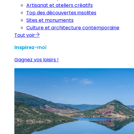
Artisanat et ateliers créatifs
Top des découvertes insolites
Sites et monuments
Culture et architecture contemporaine
Tout voir
Inspirez
-moi
Gagnez vos loisirs !