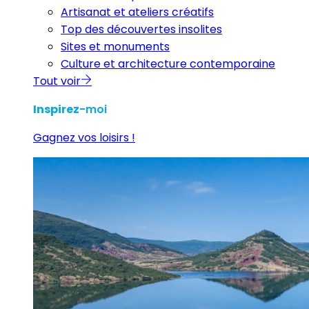
Artisanat et ateliers créatifs
Top des découvertes insolites
Sites et monuments
Culture et architecture contemporaine
Tout voir
Inspirez
-moi
Gagnez vos loisirs !