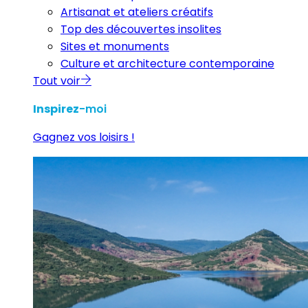
Artisanat et ateliers créatifs
Top des découvertes insolites
Sites et monuments
Culture et architecture contemporaine
Tout voir
Inspirez
-moi
Gagnez vos loisirs !