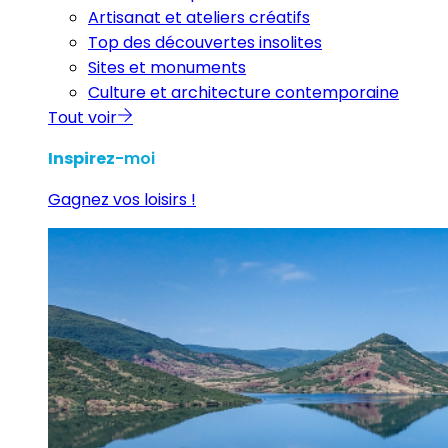
Artisanat et ateliers créatifs
Top des découvertes insolites
Sites et monuments
Culture et architecture contemporaine
Tout voir
Inspirez
-moi
Gagnez vos loisirs !