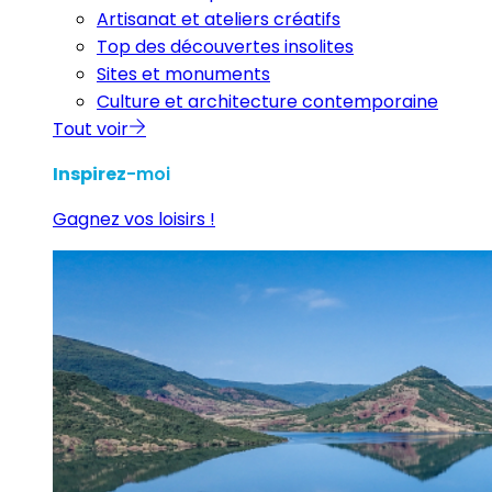
Artisanat et ateliers créatifs
Top des découvertes insolites
Sites et monuments
Culture et architecture contemporaine
Tout voir
Inspirez
-moi
Gagnez vos loisirs !