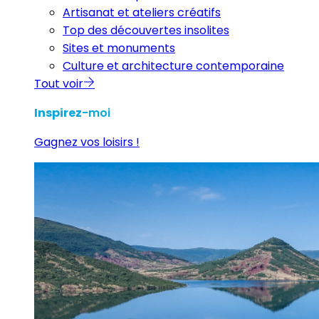
Artisanat et ateliers créatifs
Top des découvertes insolites
Sites et monuments
Culture et architecture contemporaine
Tout voir
Inspirez
-moi
Gagnez vos loisirs !